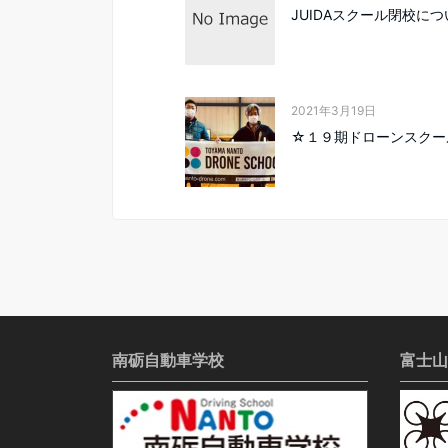
JUIDAスクール閉校につ
2021年3月19日
☆１９期ドローンスクー
南砺自動車学校
富士山