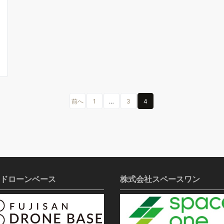
前へ
1
…
3
4
ドローンベース
株式会社スペースワン